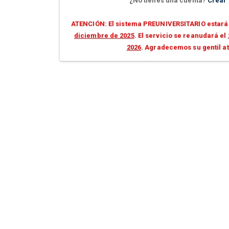
¿No tienes una cuenta?
Crear
ATENCIÓN: El sistema PREUNIVERSITARIO estará 
diciembre de 2025
. El servicio se reanudará el
2026
. Agradecemos su gentil a