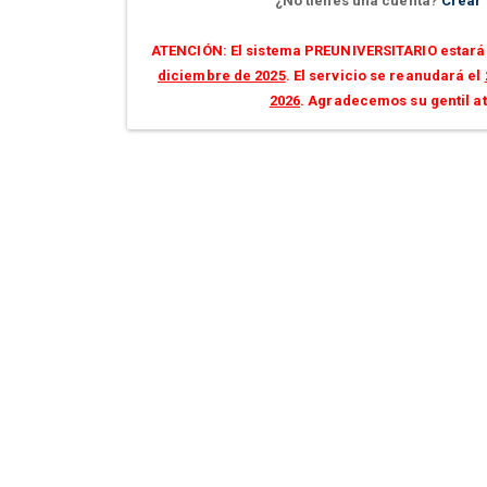
¿No tienes una cuenta?
Crear
ATENCIÓN: El sistema PREUNIVERSITARIO estará 
diciembre de 2025
. El servicio se reanudará el
2026
. Agradecemos su gentil a