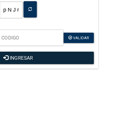
p N J r
VALIDAR
INGRESAR