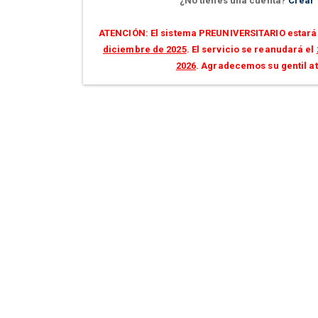
¿No tienes una cuenta?
Crear
ATENCIÓN: El sistema PREUNIVERSITARIO estará 
diciembre de 2025
. El servicio se reanudará el
2026
. Agradecemos su gentil a