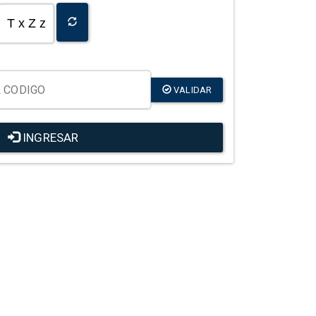
T x Z z
VALIDAR
INGRESAR