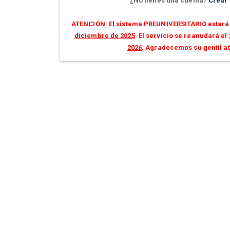
¿No tienes una cuenta?
Crear
ATENCIÓN: El sistema PREUNIVERSITARIO estará 
diciembre de 2025
. El servicio se reanudará el
2026
. Agradecemos su gentil a