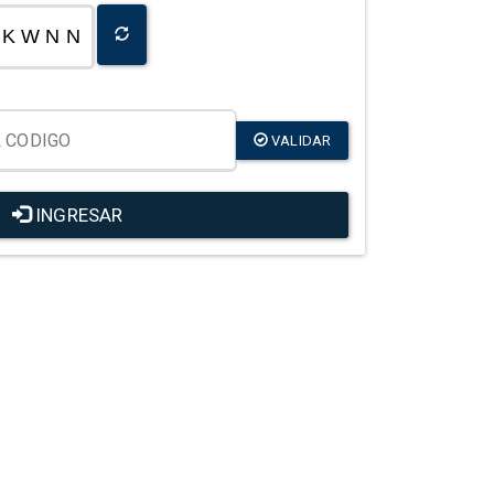
K W N N
VALIDAR
INGRESAR