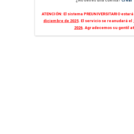
¿No tienes una cuenta?
Crear
ATENCIÓN: El sistema PREUNIVERSITARIO estará 
diciembre de 2025
. El servicio se reanudará el
2026
. Agradecemos su gentil a