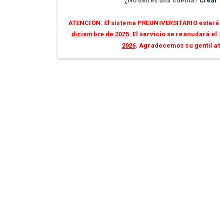
¿No tienes una cuenta?
Crear
ATENCIÓN: El sistema PREUNIVERSITARIO estará 
diciembre de 2025
. El servicio se reanudará el
2026
. Agradecemos su gentil a