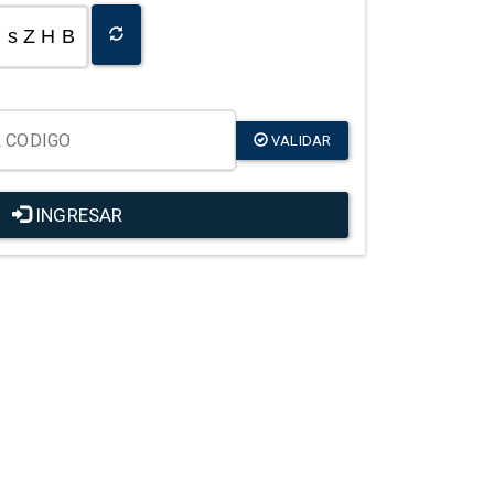
s Z H B
VALIDAR
INGRESAR