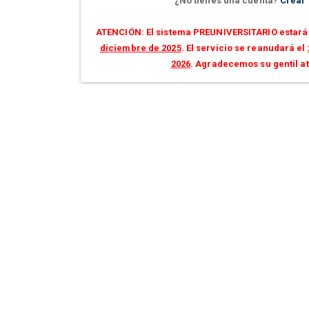
¿No tienes una cuenta?
Crear
ATENCIÓN: El sistema PREUNIVERSITARIO estará 
diciembre de 2025
. El servicio se reanudará el
2026
. Agradecemos su gentil a