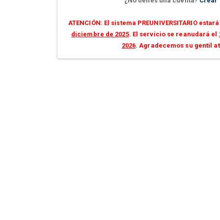
¿No tienes una cuenta?
Crear
ATENCIÓN: El sistema PREUNIVERSITARIO estará 
diciembre de 2025
. El servicio se reanudará el
2026
. Agradecemos su gentil a