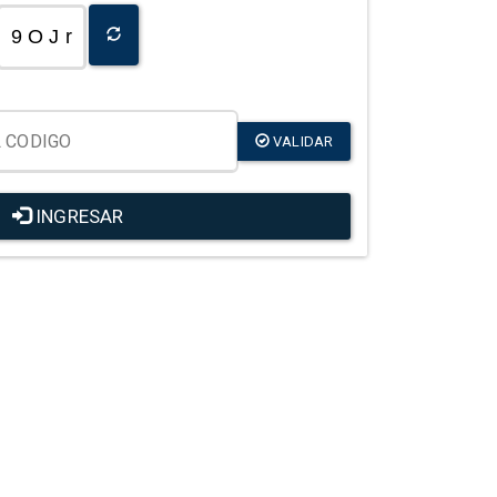
9 O J r
VALIDAR
INGRESAR