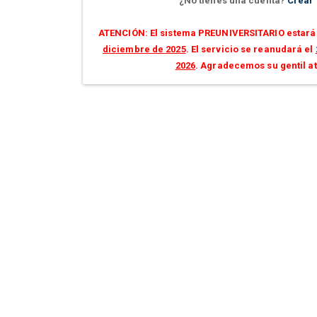
¿No tienes una cuenta?
Crear
ATENCIÓN: El sistema PREUNIVERSITARIO estará 
diciembre de 2025
. El servicio se reanudará el
2026
. Agradecemos su gentil a