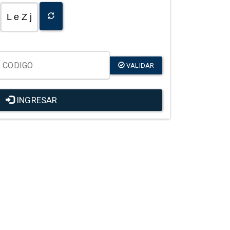
L e Z j
VALIDAR
INGRESAR