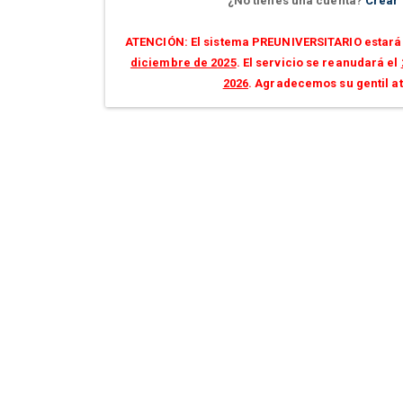
¿No tienes una cuenta?
Crear
ATENCIÓN: El sistema PREUNIVERSITARIO estará 
diciembre de 2025
. El servicio se reanudará el
2026
. Agradecemos su gentil a