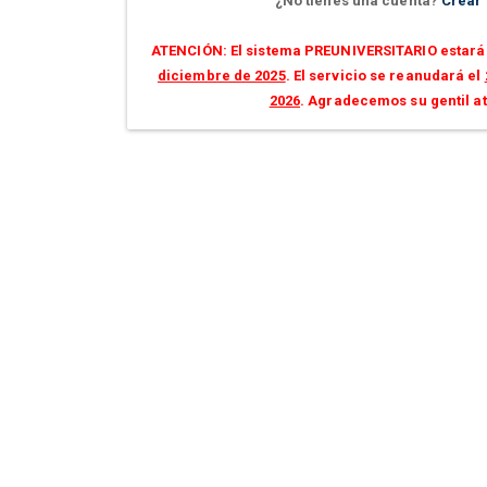
¿No tienes una cuenta?
Crear
ATENCIÓN: El sistema PREUNIVERSITARIO estará 
diciembre de 2025
. El servicio se reanudará el
2026
. Agradecemos su gentil a