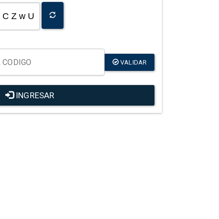
C Z w U
VALIDAR
INGRESAR