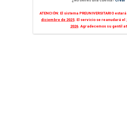
¿No tienes una cuenta?
Crear
ATENCIÓN: El sistema PREUNIVERSITARIO estará 
diciembre de 2025
. El servicio se reanudará el
2026
. Agradecemos su gentil a