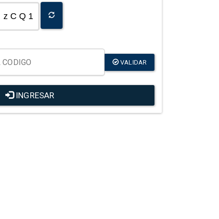
z C Q 1
VALIDAR
INGRESAR