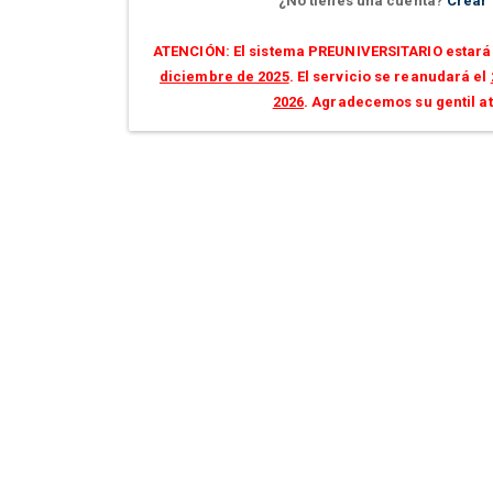
¿No tienes una cuenta?
Crear
ATENCIÓN: El sistema PREUNIVERSITARIO estará 
diciembre de 2025
. El servicio se reanudará el
2026
. Agradecemos su gentil a