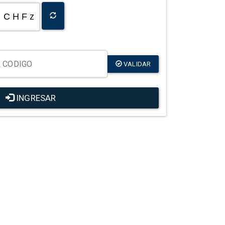
C H F z
VALIDAR
INGRESAR