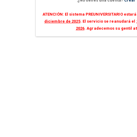
¿No tienes una cuenta?
Crear
ATENCIÓN: El sistema PREUNIVERSITARIO estará 
diciembre de 2025
. El servicio se reanudará el
2026
. Agradecemos su gentil a