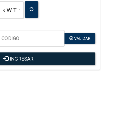
k W T r
VALIDAR
INGRESAR