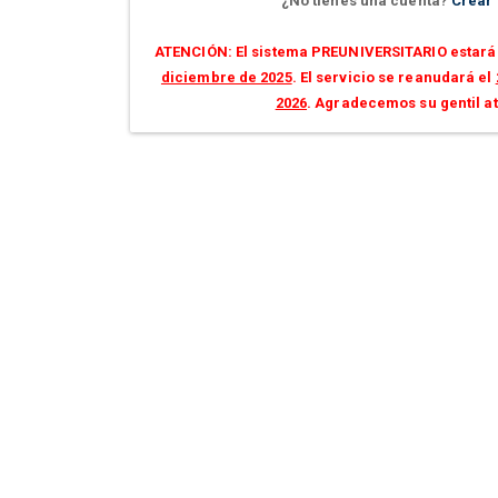
¿No tienes una cuenta?
Crear
ATENCIÓN: El sistema PREUNIVERSITARIO estará 
diciembre de 2025
. El servicio se reanudará el
2026
. Agradecemos su gentil a