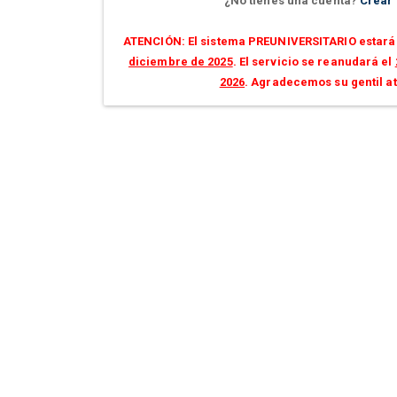
¿No tienes una cuenta?
Crear
ATENCIÓN: El sistema PREUNIVERSITARIO estará 
diciembre de 2025
. El servicio se reanudará el
2026
. Agradecemos su gentil a