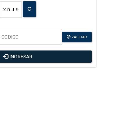
x n J 9
VALIDAR
INGRESAR