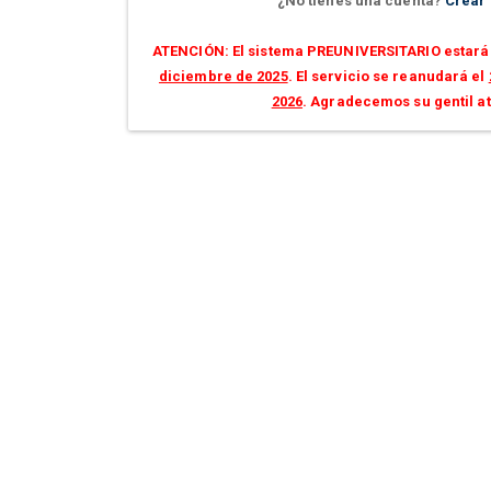
¿No tienes una cuenta?
Crear
ATENCIÓN: El sistema PREUNIVERSITARIO estará 
diciembre de 2025
. El servicio se reanudará el
2026
. Agradecemos su gentil a