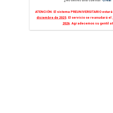
¿No tienes una cuenta?
Crear
ATENCIÓN: El sistema PREUNIVERSITARIO estará 
diciembre de 2025
. El servicio se reanudará el
2026
. Agradecemos su gentil a