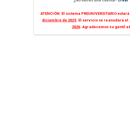
¿No tienes una cuenta?
Crear
ATENCIÓN: El sistema PREUNIVERSITARIO estará 
diciembre de 2025
. El servicio se reanudará el
2026
. Agradecemos su gentil a