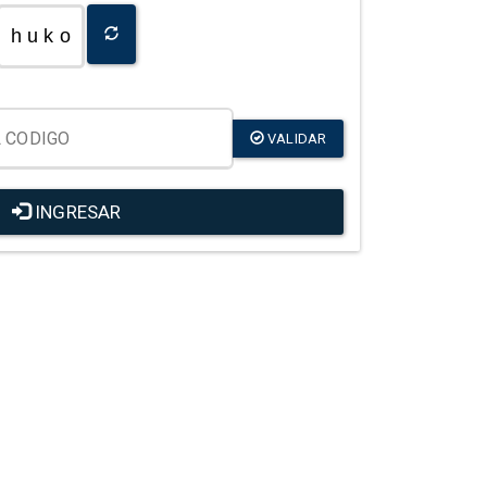
h u k o
VALIDAR
INGRESAR