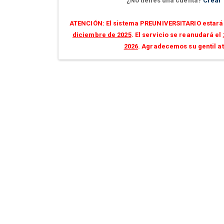
¿No tienes una cuenta?
Crear
ATENCIÓN: El sistema PREUNIVERSITARIO estará 
diciembre de 2025
. El servicio se reanudará el
2026
. Agradecemos su gentil a