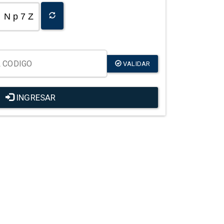
N p 7 Z
VALIDAR
INGRESAR