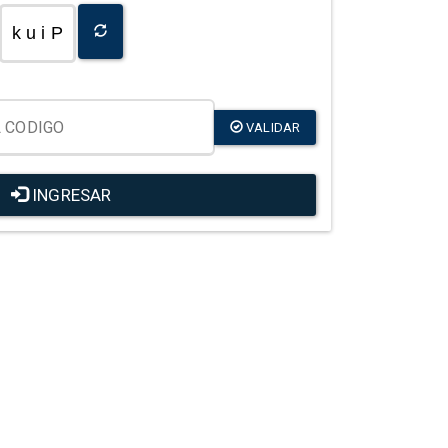
k u i P
VALIDAR
INGRESAR