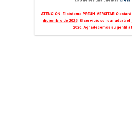
¿No tienes una cuenta?
Crear
ATENCIÓN: El sistema PREUNIVERSITARIO estará 
diciembre de 2025
. El servicio se reanudará el
2026
. Agradecemos su gentil a