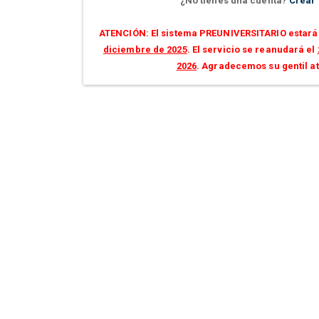
¿No tienes una cuenta?
Crear
ATENCIÓN: El sistema PREUNIVERSITARIO estará 
diciembre de 2025
. El servicio se reanudará el
2026
. Agradecemos su gentil a