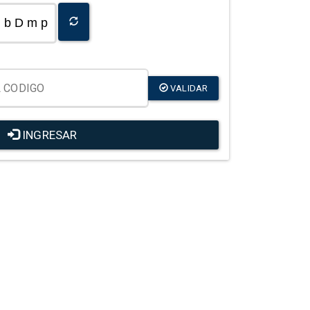
b D m p
VALIDAR
INGRESAR