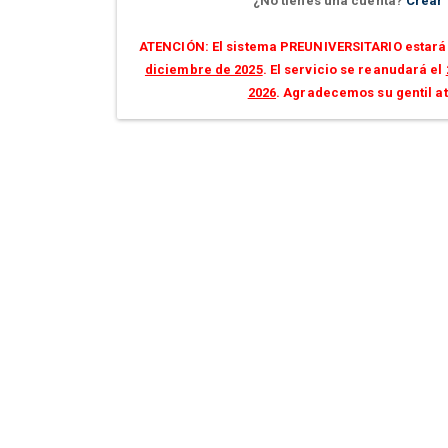
¿No tienes una cuenta?
Crear
ATENCIÓN: El sistema PREUNIVERSITARIO estará 
diciembre de 2025
. El servicio se reanudará el
2026
. Agradecemos su gentil a