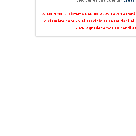
¿No tienes una cuenta?
Crear
ATENCIÓN: El sistema PREUNIVERSITARIO estará 
diciembre de 2025
. El servicio se reanudará el
2026
. Agradecemos su gentil a