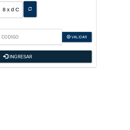
8 x d C
VALIDAR
INGRESAR