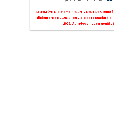
¿No tienes una cuenta?
Crear
ATENCIÓN: El sistema PREUNIVERSITARIO estará 
diciembre de 2025
. El servicio se reanudará el
2026
. Agradecemos su gentil a