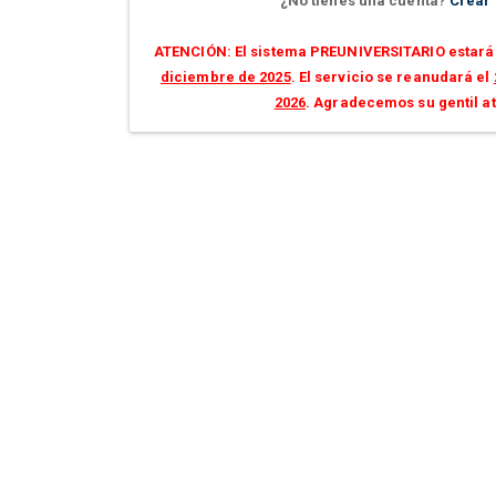
¿No tienes una cuenta?
Crear
ATENCIÓN: El sistema PREUNIVERSITARIO estará 
diciembre de 2025
. El servicio se reanudará el
2026
. Agradecemos su gentil a