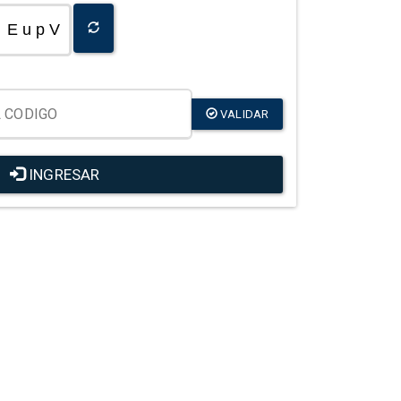
E u p V
VALIDAR
INGRESAR