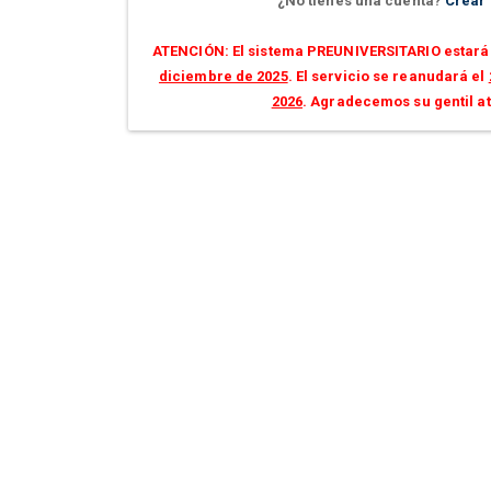
¿No tienes una cuenta?
Crear
ATENCIÓN: El sistema PREUNIVERSITARIO estará 
diciembre de 2025
. El servicio se reanudará el
2026
. Agradecemos su gentil a