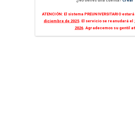
¿No tienes una cuenta?
Crear
ATENCIÓN: El sistema PREUNIVERSITARIO estará 
diciembre de 2025
. El servicio se reanudará el
2026
. Agradecemos su gentil a