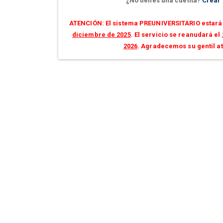
¿No tienes una cuenta?
Crear
ATENCIÓN: El sistema PREUNIVERSITARIO estará 
diciembre de 2025
. El servicio se reanudará el
2026
. Agradecemos su gentil a