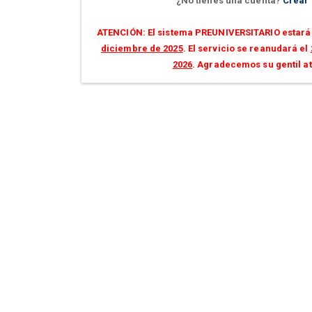
¿No tienes una cuenta?
Crear
ATENCIÓN: El sistema PREUNIVERSITARIO estará 
diciembre de 2025
. El servicio se reanudará el
2026
. Agradecemos su gentil a