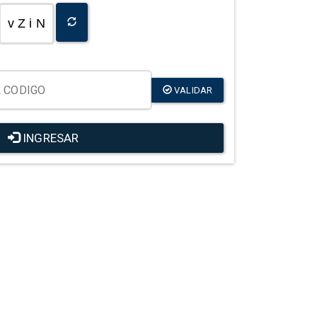
v Z i N
VALIDAR
INGRESAR