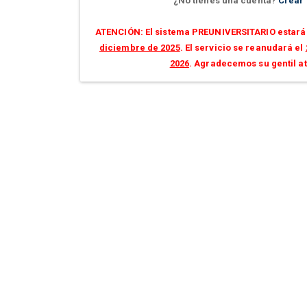
¿No tienes una cuenta?
Crear
ATENCIÓN: El sistema PREUNIVERSITARIO estará 
diciembre de 2025
. El servicio se reanudará el
2026
. Agradecemos su gentil a