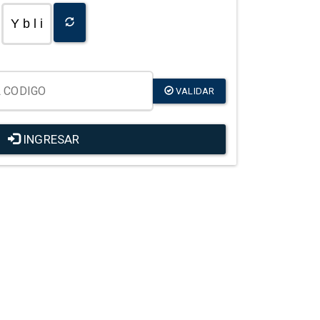
Y b l i
VALIDAR
INGRESAR