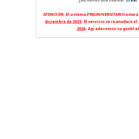
¿No tienes una cuenta?
Crear
ATENCIÓN: El sistema PREUNIVERSITARIO estará 
diciembre de 2025
. El servicio se reanudará el
2026
. Agradecemos su gentil a