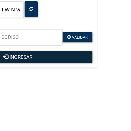
t W N w
VALIDAR
INGRESAR