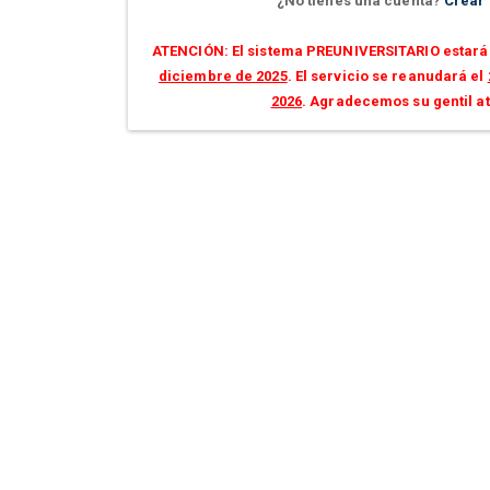
¿No tienes una cuenta?
Crear
ATENCIÓN: El sistema PREUNIVERSITARIO estará 
diciembre de 2025
. El servicio se reanudará el
2026
. Agradecemos su gentil a