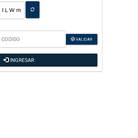
l L W m
VALIDAR
INGRESAR