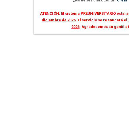
¿No tienes una cuenta?
Crear
ATENCIÓN: El sistema PREUNIVERSITARIO estará 
diciembre de 2025
. El servicio se reanudará el
2026
. Agradecemos su gentil a