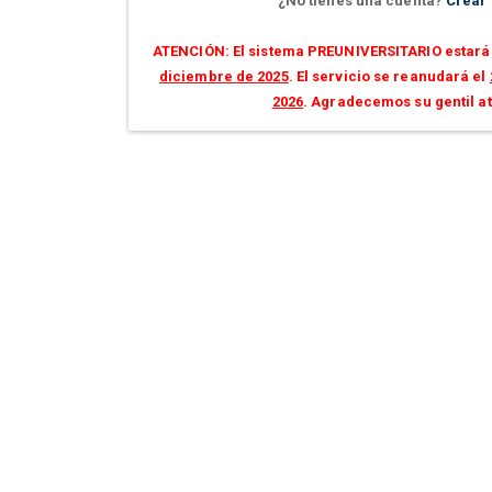
¿No tienes una cuenta?
Crear
ATENCIÓN: El sistema PREUNIVERSITARIO estará 
diciembre de 2025
. El servicio se reanudará el
2026
. Agradecemos su gentil a