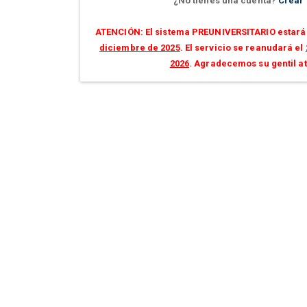
¿No tienes una cuenta?
Crear
ATENCIÓN: El sistema PREUNIVERSITARIO estará 
diciembre de 2025
. El servicio se reanudará el
2026
. Agradecemos su gentil a