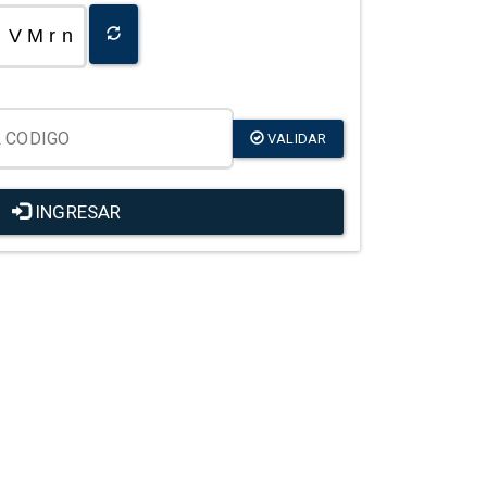
V M r n
VALIDAR
INGRESAR