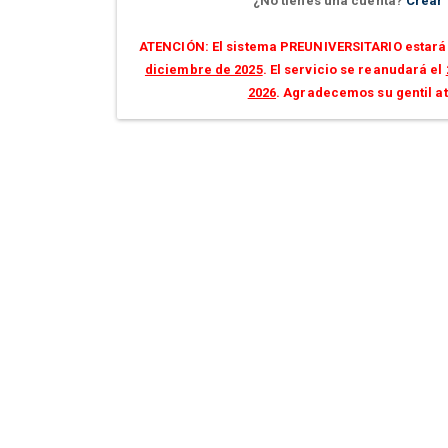
¿No tienes una cuenta?
Crear
ATENCIÓN: El sistema PREUNIVERSITARIO estará 
diciembre de 2025
. El servicio se reanudará el
2026
. Agradecemos su gentil a