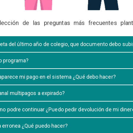
lección de las preguntas más frecuentes plant
libreta del último año de colegio, que documento debo sub
deberá subir una certificación emitida por la Dirección de la Unidad
 o programa?
 de una carrera, tiene que elegir solo UNA carrera o programa.
o aparece mi pago en el sistema ¿Qué debo hacer?
uestro sistema demora un maximo de 20 minutos, en caso que despu
anal multipagos a expirado?
n e indicar que no se registró su pago.
na vigencia hasta las 23:59 del dia generado, una vez pasado las 2
 no podre continuar ¿Puedo pedir devolución de mi diner
ulacion no puede ser devuelto.
ra erronea ¿Qué puedo hacer?