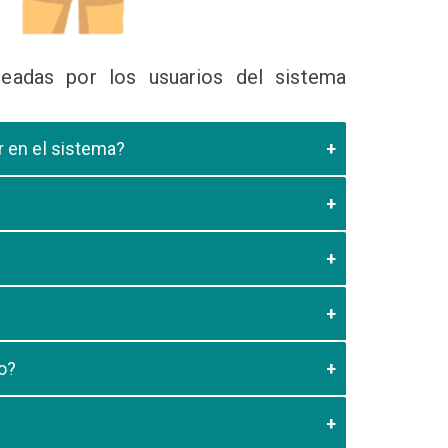
eadas por los usuarios del sistema
ir en el sistema?
 Educativa el cual valide que el postulante esta
es de los 20 minutos aun no este registrado el
3:59 usted debe generar otro codigo de pago para
o?