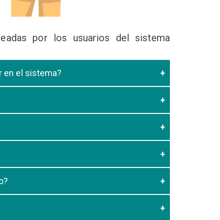
eadas por los usuarios del sistema
ir en el sistema?
 Educativa el cual valide que el postulante esta
es de los 20 minutos aun no este registrado el
3:59 usted debe generar otro codigo de pago para
o?