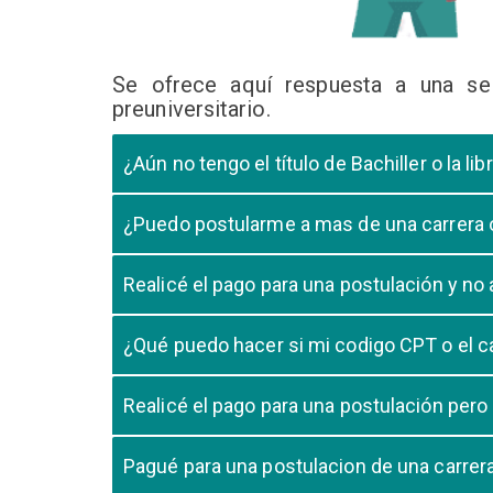
Se ofrece aquí respuesta a una se
preuniversitario.
¿Aún no tengo el título de Bachiller o la 
En caso que el postulante aún este en ultimo año 
¿Puedo postularme a mas de una carrera
cursando el ultimo año.
Si, pero tome en cuenta que si usted aprueba mas
Realicé el pago para una postulación y n
Tome en cuenta que la validación del pago en n
¿Qué puedo hacer si mi codigo CPT o el c
pago, debe comunicarse con su unidad de admisió
El codigo CPT o los pagos por LIBELULA tienen u
Realicé el pago para una postulación pero
su postulación.
No, cualquier pago realizado para cualquier post
Pagué para una postulacion de una carre