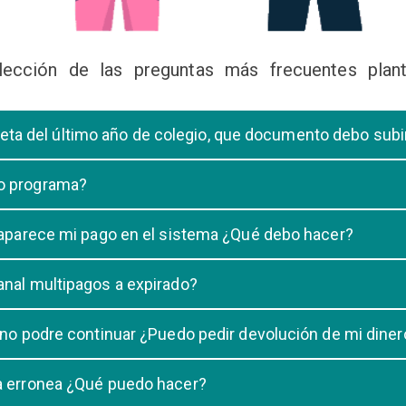
lección de las preguntas más frecuentes plant
libreta del último año de colegio, que documento debo sub
deberá subir una certificación emitida por la Dirección de la Unidad
 o programa?
 de una carrera, tiene que elegir solo UNA carrera o programa.
o aparece mi pago en el sistema ¿Qué debo hacer?
uestro sistema demora un maximo de 20 minutos, en caso que despu
anal multipagos a expirado?
n e indicar que no se registró su pago.
na vigencia hasta las 23:59 del dia generado, una vez pasado las 2
 no podre continuar ¿Puedo pedir devolución de mi diner
ulacion no puede ser devuelto.
ra erronea ¿Qué puedo hacer?