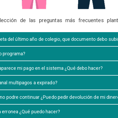
lección de las preguntas más frecuentes plant
libreta del último año de colegio, que documento debo sub
deberá subir una certificación emitida por la Dirección de la Unidad
 o programa?
 de una carrera, tiene que elegir solo UNA carrera o programa.
o aparece mi pago en el sistema ¿Qué debo hacer?
uestro sistema demora un maximo de 20 minutos, en caso que despu
anal multipagos a expirado?
n e indicar que no se registró su pago.
na vigencia hasta las 23:59 del dia generado, una vez pasado las 2
 no podre continuar ¿Puedo pedir devolución de mi diner
ulacion no puede ser devuelto.
ra erronea ¿Qué puedo hacer?