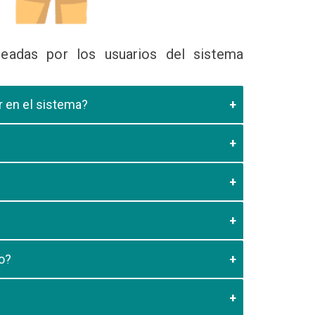
eadas por los usuarios del sistema
ir en el sistema?
 Educativa el cual valide que el postulante esta
es de los 20 minutos aun no este registrado el
3:59 usted debe generar otro codigo de pago para
o?