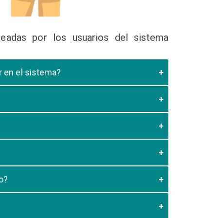
eadas por los usuarios del sistema
ir en el sistema?
 Educativa el cual valide que el postulante esta
es de los 20 minutos aun no este registrado el
3:59 usted debe generar otro codigo de pago para
o?