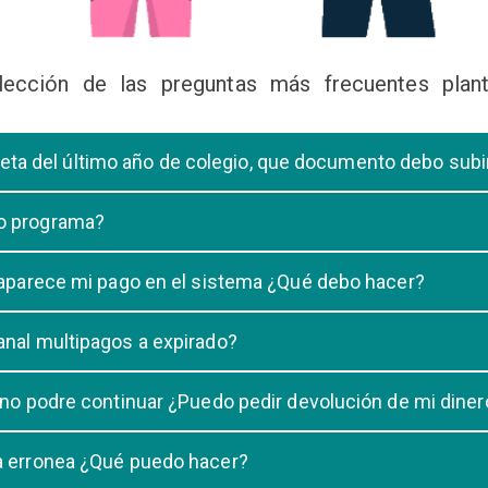
lección de las preguntas más frecuentes plant
libreta del último año de colegio, que documento debo sub
deberá subir una certificación emitida por la Dirección de la Unidad
 o programa?
 de una carrera, tiene que elegir solo UNA carrera o programa.
o aparece mi pago en el sistema ¿Qué debo hacer?
uestro sistema demora un maximo de 20 minutos, en caso que despu
anal multipagos a expirado?
n e indicar que no se registró su pago.
na vigencia hasta las 23:59 del dia generado, una vez pasado las 2
 no podre continuar ¿Puedo pedir devolución de mi diner
ulacion no puede ser devuelto.
ra erronea ¿Qué puedo hacer?