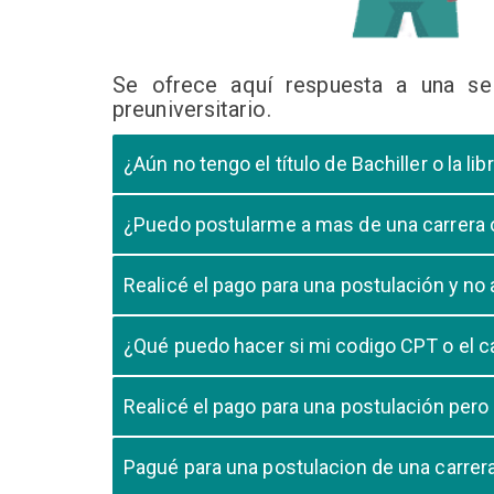
Se ofrece aquí respuesta a una se
preuniversitario.
¿Aún no tengo el título de Bachiller o la 
En caso que el postulante aún este en ultimo año 
¿Puedo postularme a mas de una carrera
cursando el ultimo año.
Si, pero tome en cuenta que si usted aprueba mas
Realicé el pago para una postulación y n
Tome en cuenta que la validación del pago en n
¿Qué puedo hacer si mi codigo CPT o el c
pago, debe comunicarse con su unidad de admisió
El codigo CPT o los pagos por LIBELULA tienen u
Realicé el pago para una postulación pero
su postulación.
No, cualquier pago realizado para cualquier post
Pagué para una postulacion de una carre