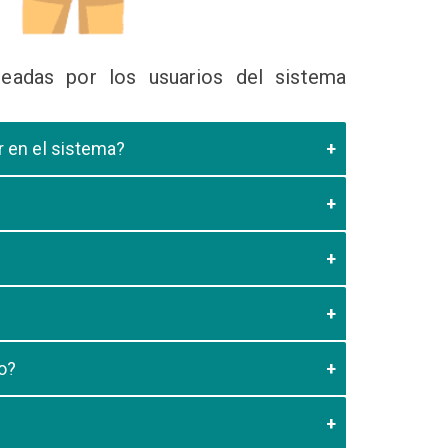
eadas por los usuarios del sistema
ir en el sistema?
 Educativa el cual valide que el postulante esta
es de los 20 minutos aun no este registrado el
3:59 usted debe generar otro codigo de pago para
o?