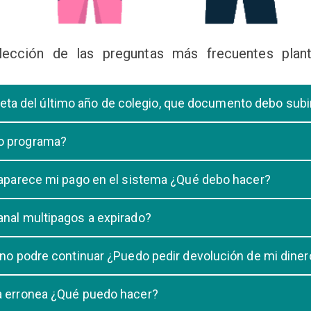
lección de las preguntas más frecuentes plant
libreta del último año de colegio, que documento debo sub
deberá subir una certificación emitida por la Dirección de la Unidad
 o programa?
 de una carrera, tiene que elegir solo UNA carrera o programa.
o aparece mi pago en el sistema ¿Qué debo hacer?
uestro sistema demora un maximo de 20 minutos, en caso que despu
anal multipagos a expirado?
n e indicar que no se registró su pago.
na vigencia hasta las 23:59 del dia generado, una vez pasado las 2
 no podre continuar ¿Puedo pedir devolución de mi diner
ulacion no puede ser devuelto.
ra erronea ¿Qué puedo hacer?