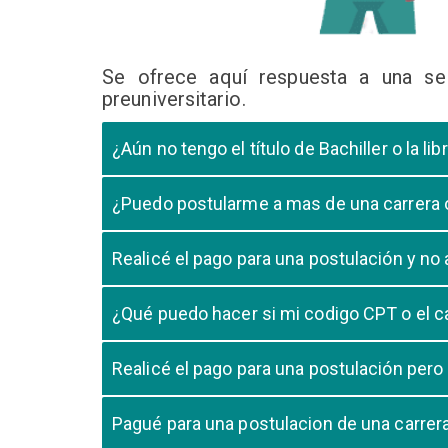
Se ofrece aquí respuesta a una se
preuniversitario.
¿Aún no tengo el título de Bachiller o la 
En caso que el postulante aún este en ultimo año 
¿Puedo postularme a mas de una carrera
cursando el ultimo año.
Si, pero tome en cuenta que si usted aprueba mas
Realicé el pago para una postulación y n
Tome en cuenta que la validación del pago en n
¿Qué puedo hacer si mi codigo CPT o el c
pago, debe comunicarse con su unidad de admisió
El codigo CPT o los pagos por LIBELULA tienen u
Realicé el pago para una postulación pero
su postulación.
No, cualquier pago realizado para cualquier post
Pagué para una postulacion de una carre