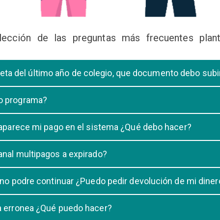
lección de las preguntas más frecuentes plant
libreta del último año de colegio, que documento debo sub
deberá subir una certificación emitida por la Dirección de la Unidad
 o programa?
 de una carrera, tiene que elegir solo UNA carrera o programa.
o aparece mi pago en el sistema ¿Qué debo hacer?
uestro sistema demora un maximo de 20 minutos, en caso que despu
anal multipagos a expirado?
n e indicar que no se registró su pago.
na vigencia hasta las 23:59 del dia generado, una vez pasado las 2
 no podre continuar ¿Puedo pedir devolución de mi diner
ulacion no puede ser devuelto.
ra erronea ¿Qué puedo hacer?