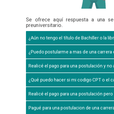
Se ofrece aquí respuesta a una se
preuniversitario.
¿Aún no tengo el título de Bachiller o la 
En caso que el postulante aún este en ultimo año 
¿Puedo postularme a mas de una carrera
cursando el ultimo año.
Si, pero tome en cuenta que si usted aprueba mas
Realicé el pago para una postulación y n
Tome en cuenta que la validación del pago en n
¿Qué puedo hacer si mi codigo CPT o el c
pago, debe comunicarse con su unidad de admisió
El codigo CPT o los pagos por LIBELULA tienen u
Realicé el pago para una postulación pero
su postulación.
No, cualquier pago realizado para cualquier post
Pagué para una postulacion de una carre