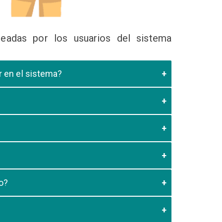
eadas por los usuarios del sistema
ir en el sistema?
 Educativa el cual valide que el postulante esta
es de los 20 minutos aun no este registrado el
3:59 usted debe generar otro codigo de pago para
o?