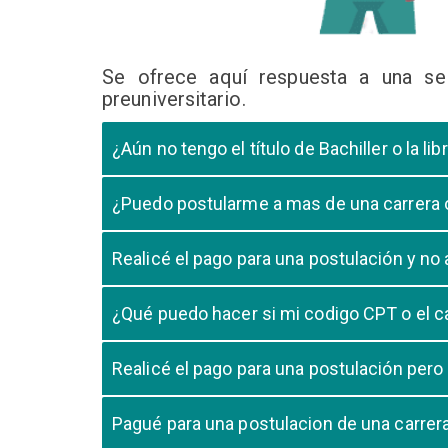
Se ofrece aquí respuesta a una se
preuniversitario.
¿Aún no tengo el título de Bachiller o la 
En caso que el postulante aún este en ultimo año 
¿Puedo postularme a mas de una carrera
cursando el ultimo año.
Si, pero tome en cuenta que si usted aprueba mas
Realicé el pago para una postulación y n
Tome en cuenta que la validación del pago en n
¿Qué puedo hacer si mi codigo CPT o el c
pago, debe comunicarse con su unidad de admisió
El codigo CPT o los pagos por LIBELULA tienen u
Realicé el pago para una postulación pero
su postulación.
No, cualquier pago realizado para cualquier post
Pagué para una postulacion de una carre