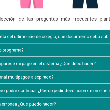
lección de las preguntas más frecuentes plant
libreta del último año de colegio, que documento debo sub
deberá subir una certificación emitida por la Dirección de la Unidad
 o programa?
 de una carrera, tiene que elegir solo UNA carrera o programa.
o aparece mi pago en el sistema ¿Qué debo hacer?
uestro sistema demora un maximo de 20 minutos, en caso que despu
anal multipagos a expirado?
n e indicar que no se registró su pago.
na vigencia hasta las 23:59 del dia generado, una vez pasado las 2
 no podre continuar ¿Puedo pedir devolución de mi diner
ulacion no puede ser devuelto.
ra erronea ¿Qué puedo hacer?