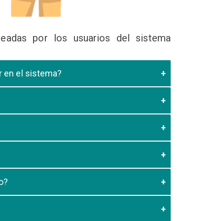
eadas por los usuarios del sistema
ir en el sistema?
 Educativa el cual valide que el postulante esta
es de los 20 minutos aun no este registrado el
3:59 usted debe generar otro codigo de pago para
o?