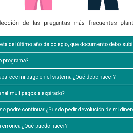
lección de las preguntas más frecuentes plant
libreta del último año de colegio, que documento debo sub
deberá subir una certificación emitida por la Dirección de la Unidad
 o programa?
 de una carrera, tiene que elegir solo UNA carrera o programa.
o aparece mi pago en el sistema ¿Qué debo hacer?
uestro sistema demora un maximo de 20 minutos, en caso que despu
anal multipagos a expirado?
n e indicar que no se registró su pago.
na vigencia hasta las 23:59 del dia generado, una vez pasado las 2
 no podre continuar ¿Puedo pedir devolución de mi diner
ulacion no puede ser devuelto.
ra erronea ¿Qué puedo hacer?