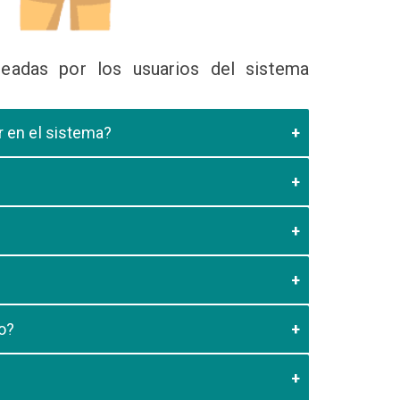
eadas por los usuarios del sistema
ir en el sistema?
 Educativa el cual valide que el postulante esta
es de los 20 minutos aun no este registrado el
3:59 usted debe generar otro codigo de pago para
o?