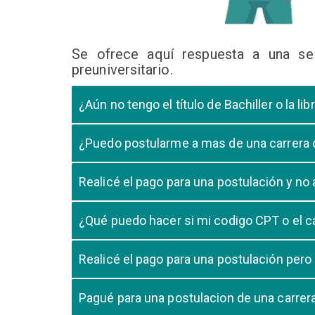
Se ofrece aquí respuesta a una se
preuniversitario.
¿Aún no tengo el título de Bachiller o la 
En caso que el postulante aún este en ultimo año 
¿Puedo postularme a mas de una carrera
cursando el ultimo año.
Si, pero tome en cuenta que si usted aprueba mas
Realicé el pago para una postulación y n
Tome en cuenta que la validación del pago en n
¿Qué puedo hacer si mi codigo CPT o el c
pago, debe comunicarse con su unidad de admisió
El codigo CPT o los pagos por LIBELULA tienen u
Realicé el pago para una postulación pero
su postulación.
No, cualquier pago realizado para cualquier post
Pagué para una postulacion de una carre