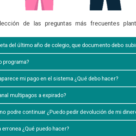
lección de las preguntas más frecuentes plant
libreta del último año de colegio, que documento debo sub
deberá subir una certificación emitida por la Dirección de la Unidad
 o programa?
 de una carrera, tiene que elegir solo UNA carrera o programa.
o aparece mi pago en el sistema ¿Qué debo hacer?
uestro sistema demora un maximo de 20 minutos, en caso que despu
anal multipagos a expirado?
n e indicar que no se registró su pago.
na vigencia hasta las 23:59 del dia generado, una vez pasado las 2
 no podre continuar ¿Puedo pedir devolución de mi diner
ulacion no puede ser devuelto.
ra erronea ¿Qué puedo hacer?