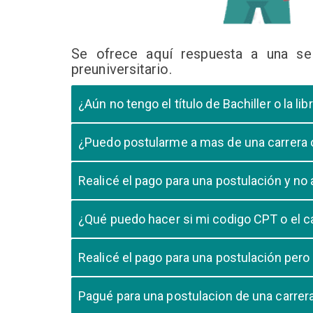
Se ofrece aquí respuesta a una se
preuniversitario.
¿Aún no tengo el título de Bachiller o la 
En caso que el postulante aún este en ultimo año 
¿Puedo postularme a mas de una carrera
cursando el ultimo año.
Si, pero tome en cuenta que si usted aprueba mas
Realicé el pago para una postulación y n
Tome en cuenta que la validación del pago en n
¿Qué puedo hacer si mi codigo CPT o el c
pago, debe comunicarse con su unidad de admisió
El codigo CPT o los pagos por LIBELULA tienen u
Realicé el pago para una postulación pero
su postulación.
No, cualquier pago realizado para cualquier post
Pagué para una postulacion de una carre