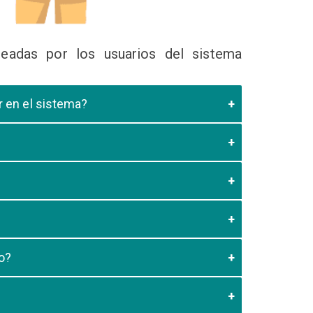
eadas por los usuarios del sistema
ir en el sistema?
 Educativa el cual valide que el postulante esta
es de los 20 minutos aun no este registrado el
3:59 usted debe generar otro codigo de pago para
o?