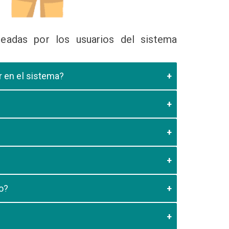
eadas por los usuarios del sistema
ir en el sistema?
 Educativa el cual valide que el postulante esta
es de los 20 minutos aun no este registrado el
3:59 usted debe generar otro codigo de pago para
o?