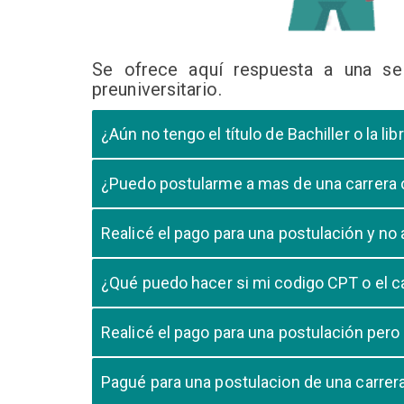
Se ofrece aquí respuesta a una se
preuniversitario.
¿Aún no tengo el título de Bachiller o la 
En caso que el postulante aún este en ultimo año 
¿Puedo postularme a mas de una carrera
cursando el ultimo año.
Si, pero tome en cuenta que si usted aprueba mas
Realicé el pago para una postulación y n
Tome en cuenta que la validación del pago en n
¿Qué puedo hacer si mi codigo CPT o el c
pago, debe comunicarse con su unidad de admisió
El codigo CPT o los pagos por LIBELULA tienen u
Realicé el pago para una postulación pero
su postulación.
No, cualquier pago realizado para cualquier post
Pagué para una postulacion de una carre