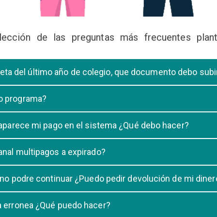
lección de las preguntas más frecuentes plant
libreta del último año de colegio, que documento debo sub
deberá subir una certificación emitida por la Dirección de la Unidad
 o programa?
 de una carrera, tiene que elegir solo UNA carrera o programa.
o aparece mi pago en el sistema ¿Qué debo hacer?
uestro sistema demora un maximo de 20 minutos, en caso que despu
anal multipagos a expirado?
n e indicar que no se registró su pago.
na vigencia hasta las 23:59 del dia generado, una vez pasado las 2
 no podre continuar ¿Puedo pedir devolución de mi diner
ulacion no puede ser devuelto.
ra erronea ¿Qué puedo hacer?