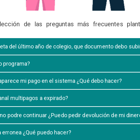
lección de las preguntas más frecuentes plant
libreta del último año de colegio, que documento debo sub
deberá subir una certificación emitida por la Dirección de la Unidad
 o programa?
 de una carrera, tiene que elegir solo UNA carrera o programa.
o aparece mi pago en el sistema ¿Qué debo hacer?
uestro sistema demora un maximo de 20 minutos, en caso que despu
anal multipagos a expirado?
n e indicar que no se registró su pago.
na vigencia hasta las 23:59 del dia generado, una vez pasado las 2
 no podre continuar ¿Puedo pedir devolución de mi diner
ulacion no puede ser devuelto.
ra erronea ¿Qué puedo hacer?