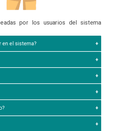
eadas por los usuarios del sistema
ir en el sistema?
 Educativa el cual valide que el postulante esta
es de los 20 minutos aun no este registrado el
3:59 usted debe generar otro codigo de pago para
o?