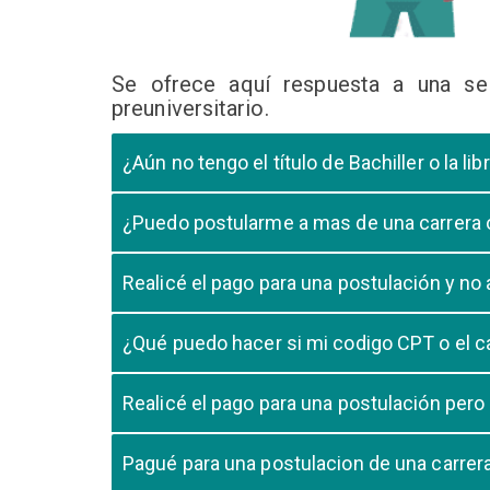
Se ofrece aquí respuesta a una se
preuniversitario.
¿Aún no tengo el título de Bachiller o la 
En caso que el postulante aún este en ultimo año 
¿Puedo postularme a mas de una carrera
cursando el ultimo año.
Si, pero tome en cuenta que si usted aprueba mas
Realicé el pago para una postulación y n
Tome en cuenta que la validación del pago en n
¿Qué puedo hacer si mi codigo CPT o el c
pago, debe comunicarse con su unidad de admisió
El codigo CPT o los pagos por LIBELULA tienen u
Realicé el pago para una postulación pero
su postulación.
No, cualquier pago realizado para cualquier post
Pagué para una postulacion de una carre