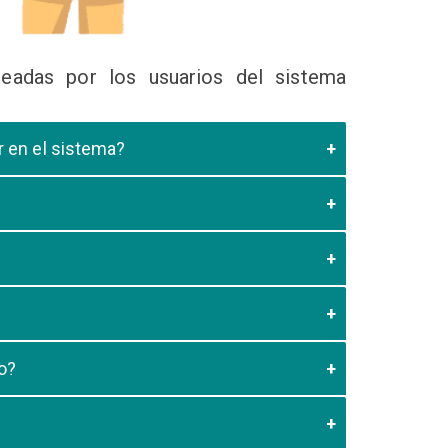
eadas por los usuarios del sistema
ir en el sistema?
 Educativa el cual valide que el postulante esta
es de los 20 minutos aun no este registrado el
3:59 usted debe generar otro codigo de pago para
o?