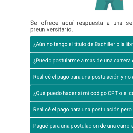
Se ofrece aquí respuesta a una se
preuniversitario.
¿Aún no tengo el título de Bachiller o la 
En caso que el postulante aún este en ultimo año 
¿Puedo postularme a mas de una carrera
cursando el ultimo año.
Si, pero tome en cuenta que si usted aprueba mas
Realicé el pago para una postulación y n
Tome en cuenta que la validación del pago en n
¿Qué puedo hacer si mi codigo CPT o el c
pago, debe comunicarse con su unidad de admisió
El codigo CPT o los pagos por LIBELULA tienen u
Realicé el pago para una postulación pero
su postulación.
No, cualquier pago realizado para cualquier post
Pagué para una postulacion de una carre