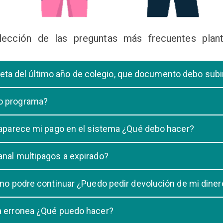
lección de las preguntas más frecuentes plant
libreta del último año de colegio, que documento debo sub
deberá subir una certificación emitida por la Dirección de la Unidad
 o programa?
 de una carrera, tiene que elegir solo UNA carrera o programa.
o aparece mi pago en el sistema ¿Qué debo hacer?
uestro sistema demora un maximo de 20 minutos, en caso que despu
anal multipagos a expirado?
n e indicar que no se registró su pago.
na vigencia hasta las 23:59 del dia generado, una vez pasado las 2
 no podre continuar ¿Puedo pedir devolución de mi diner
ulacion no puede ser devuelto.
ra erronea ¿Qué puedo hacer?