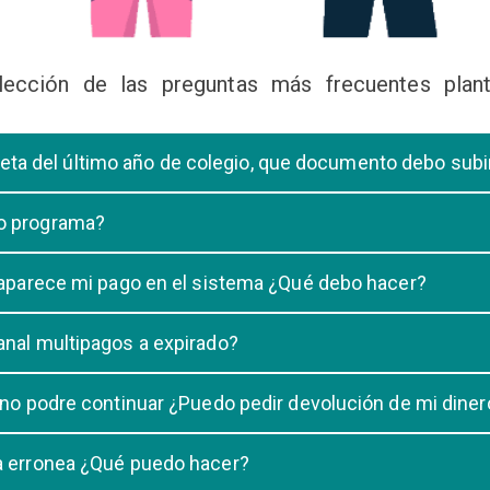
lección de las preguntas más frecuentes plant
libreta del último año de colegio, que documento debo sub
deberá subir una certificación emitida por la Dirección de la Unidad
 o programa?
 de una carrera, tiene que elegir solo UNA carrera o programa.
o aparece mi pago en el sistema ¿Qué debo hacer?
uestro sistema demora un maximo de 20 minutos, en caso que despu
anal multipagos a expirado?
n e indicar que no se registró su pago.
na vigencia hasta las 23:59 del dia generado, una vez pasado las 2
 no podre continuar ¿Puedo pedir devolución de mi diner
ulacion no puede ser devuelto.
ra erronea ¿Qué puedo hacer?