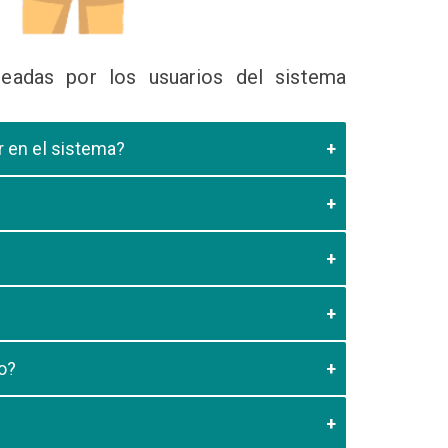
eadas por los usuarios del sistema
ir en el sistema?
 Educativa el cual valide que el postulante esta
es de los 20 minutos aun no este registrado el
3:59 usted debe generar otro codigo de pago para
o?