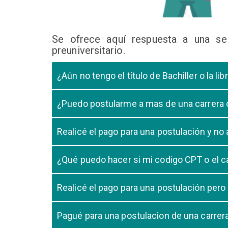
Se ofrece aquí respuesta a una se
preuniversitario.
¿Aún no tengo el título de Bachiller o la 
En caso que el postulante aún este en ultimo año 
¿Puedo postularme a mas de una carrera
cursando el ultimo año.
Si, pero tome en cuenta que si usted aprueba mas
Realicé el pago para una postulación y n
Tome en cuenta que la validación del pago en n
¿Qué puedo hacer si mi codigo CPT o el c
pago, debe comunicarse con su unidad de admisió
El codigo CPT o los pagos por LIBELULA tienen u
Realicé el pago para una postulación pero
su postulación.
No, cualquier pago realizado para cualquier post
Pagué para una postulacion de una carre